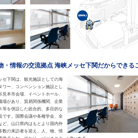
物・情報の交流拠点 海峡メッセ下関だからできる
ッセ下関は、観光施設としての海
タワー、コンベンション施設とし
示見本市会場、イベントホール、
議場があり、貿易関係機関、企業
ス等を併設した総合的、多目的な
設です。国際会議や各種学会、全
など、山口県内はもとより国内外
多数の来訪者を迎え、人、物、情