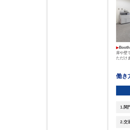
▶︎
Boot
扉や壁
ただけ
働き
1.
2.