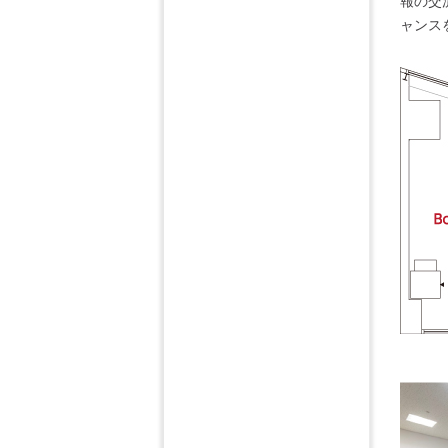
報の交
ャンス