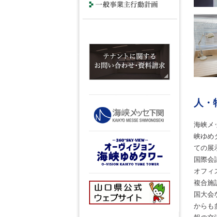
人・
海峡メ
峡ゆめ
ての展
国際会
オフィ
複合施
国大会
からも