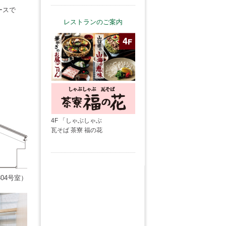
ースで
レストランのご案内
4F 「しゃぶしゃぶ
瓦そば 茶寮 福の花
04号室）