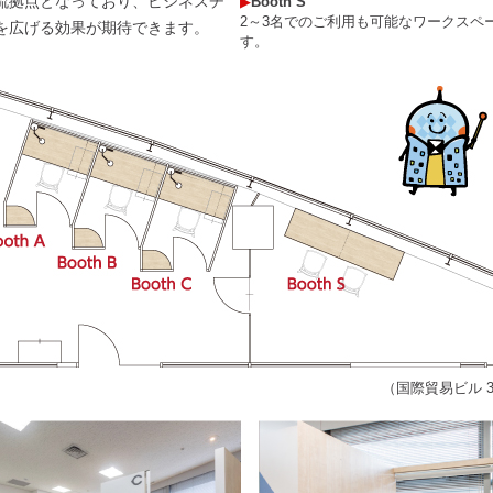
流拠点となっており、ビジネスチ
▶︎
Booth S
2～3名でのご利用も可能なワークスペ
を広げる効果が期待できます。
す。
（国際貿易ビル 3