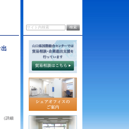
輸出
０
室
細