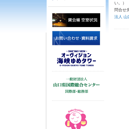
問合せ
法人 