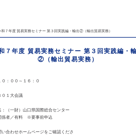
令和７年度 貿易実務セミナー 第３回実践編・輸出②（輸出貿易実務）
和７年度 貿易実務セミナー 第３回実践編・
②（輸出貿易実務）
１０：００～１６：０
８０１大会議
名：（一財）山口県国際総合センター
関係者／有料 ※要事前申込
み。 （詳
問い合わせホームページをご確認くださ