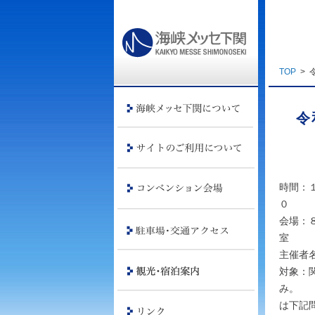
TOP
>
令
時間：
会場：
主催者
対象：
は下記